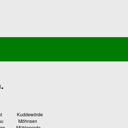
.
Kuddewörde
u Möhnsen
ühlenrade