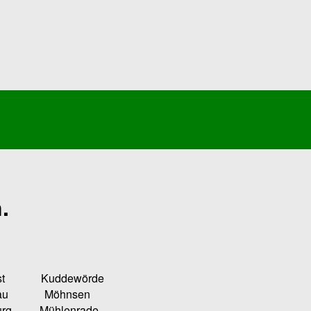
.
Kuddewörde
u Möhnsen
ühlenrade