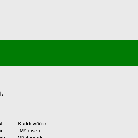
.
Kuddewörde
u Möhnsen
ühlenrade