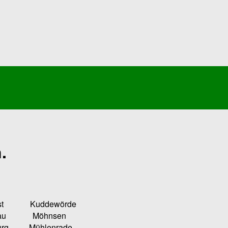
.
Kuddewörde
u Möhnsen
ühlenrade