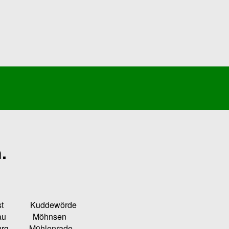
.
Kuddewörde
u Möhnsen
ühlenrade