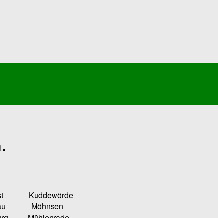
.
Kuddewörde
u Möhnsen
ühlenrade