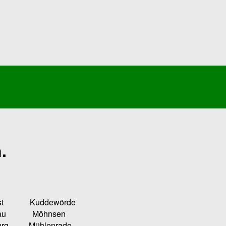
.
Kuddewörde
u Möhnsen
ühlenrade