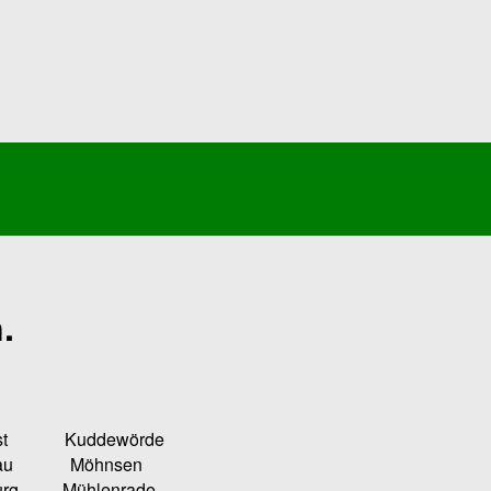
.
Kuddewörde
u Möhnsen
ühlenrade