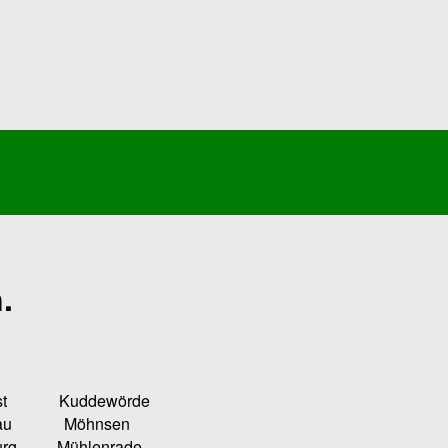
.
Kuddewörde
u Möhnsen
ühlenrade