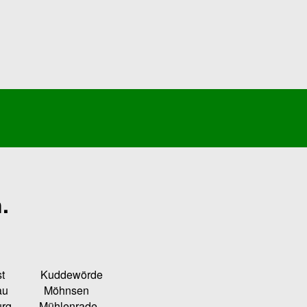
.
Kuddewörde
u Möhnsen
ühlenrade