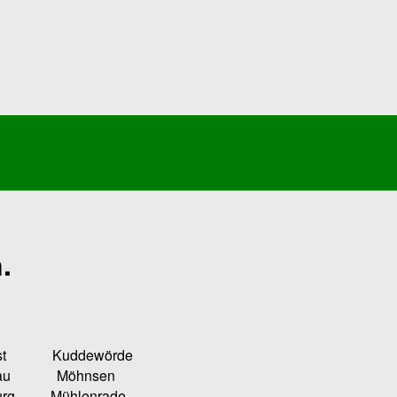
.
Kuddewörde
u Möhnsen
ühlenrade