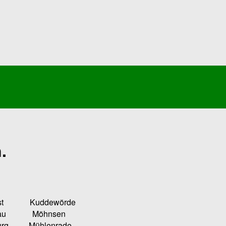
.
Kuddewörde
u Möhnsen
ühlenrade