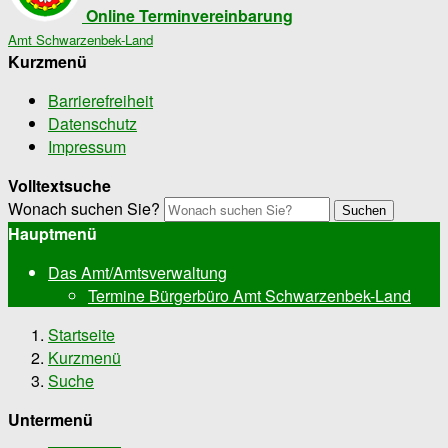
Online Terminvereinbarung
Amt Schwarzenbek-Land
Kurzmenü
Barrierefreiheit
Datenschutz
Impressum
Volltextsuche
Wonach suchen Sie?
Suchen
Hauptmenü
Das Amt/Amtsverwaltung
Termine Bürgerbüro Amt Schwarzenbek-Land
Startseite
Kurzmenü
Suche
Untermenü